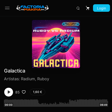
Login
Carrito
Galactica
Artistas:
Radium
,
Ruboy
85
1,60
€
00:00
06:49