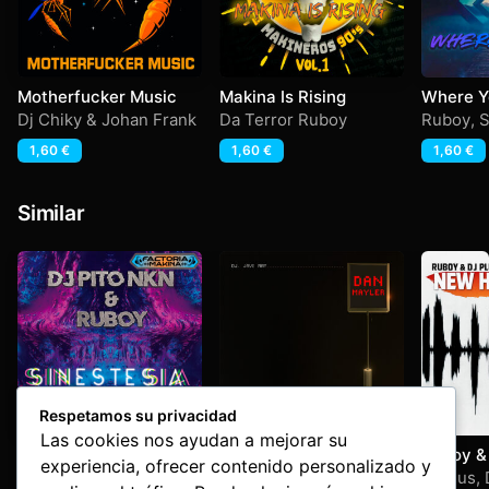
Motherfucker Music
Makina Is Rising
Where Y
Dj Chiky & Johan Frank
Da Terror Ruboy
Ruboy
,
S
1,60
€
1,60
€
1,60
€
Similar
Respetamos su privacidad
Las cookies nos ayudan a mejorar su
Sinestesia
Dan Mayler
Ruboy & 
experiencia, ofrecer contenido personalizado y
Isolda –
Dj Pito NKN
,
Ruboy
Dj Javi May
Dj Plus
,