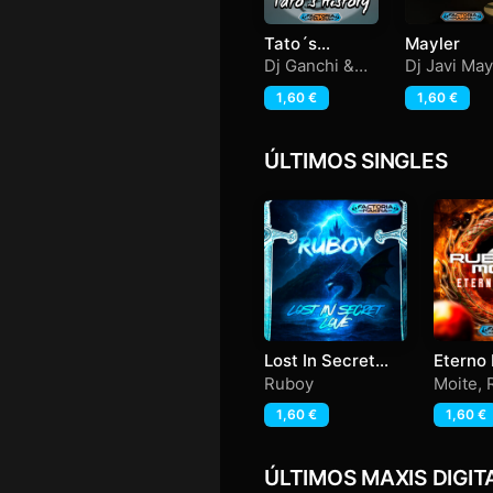
Tato´s
Mayler
History
Dj Ganchi &
Dj Javi Ma
Mr Hull
1,60
€
1,60
€
ÚLTIMOS SINGLES
Lost In Secret
Eterno
Love
Ruboy
Moite
,
1,60
€
1,60
€
ÚLTIMOS MAXIS DIGIT