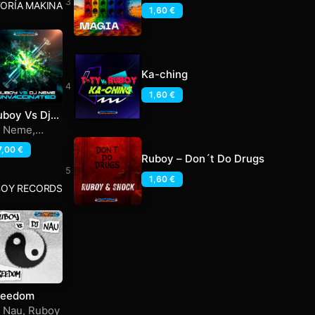
ORÍA MAKINA
1,60
€
Ka-ching
1,60
€
uboy Vs Dj
eme –
j Neme
,
nvaccinated
uboy
7,00
€
P
Ruboy – Don´t Do Drugs
1,60
€
BOY RECORDS
reedom
j Nau
,
Ruboy