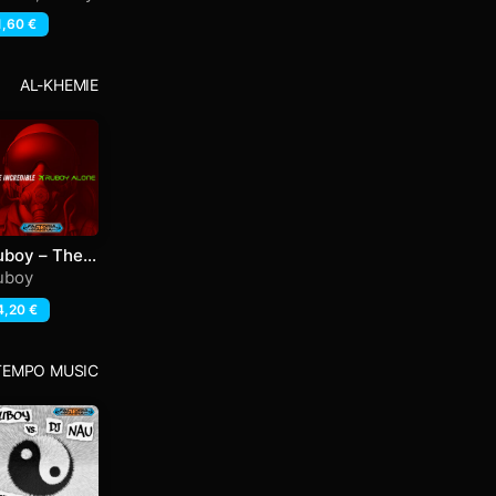
1,60
€
AL-KHEMIE
uboy – The
credible
uboy
4,20
€
TEMPO MUSIC