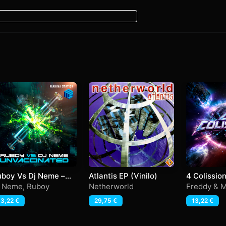
uboy Vs Dj Neme –
Atlantis EP (Vinilo)
4 Colissio
nvaccinated
Melocko +
j Neme
,
Ruboy
Netherworld
Freddy & 
byk)
Sami & Q-
13,22
€
29,75
€
13,22
€