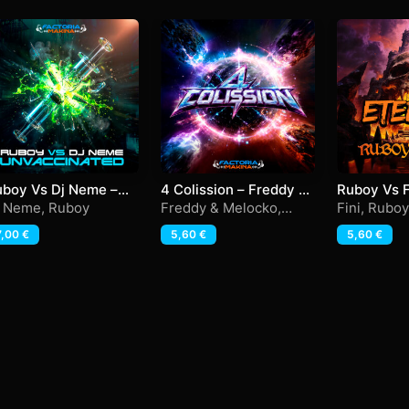
uboy Vs Dj Neme –
4 Colission – Freddy &
Ruboy Vs Fi
nvaccinated EP
Melocko + Sami & Q-
j Neme
,
Ruboy
Freddy & Melocko
,
Fini
,
Ruboy
byk
Sami & Q-byk
7,00
€
5,60
€
5,60
€
 condiciones
·
Política de devoluciones
·
Privacidad
·
Cookies