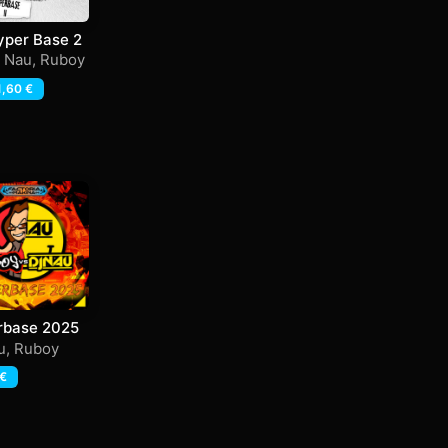
yper Base 2
j Nau
,
Ruboy
1,60
€
rbase 2025
u
,
Ruboy
€