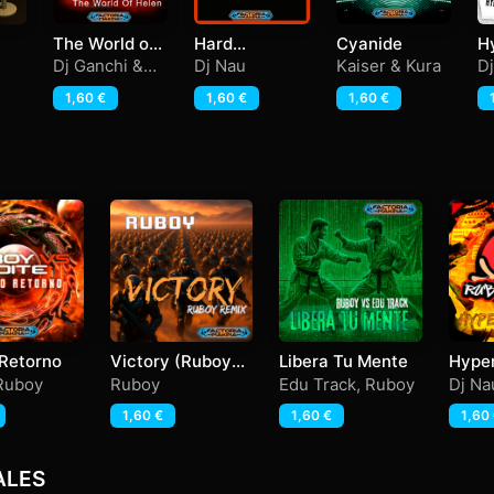
The World of
Hard
Cyanide
H
Helen
Sequencer
y
Dj Ganchi &
Dj Nau
Kaiser & Kura
D
Mr Hull
1,60
€
1,60
€
1,60
€
 Retorno
Victory (Ruboy
Libera Tu Mente
Hype
Remix)
Ruboy
Ruboy
Edu Track
,
Ruboy
Dj Na
1,60
€
1,60
€
1,60
ALES