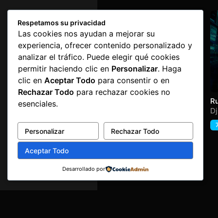
Respetamos su privacidad
Las cookies nos ayudan a mejorar su
experiencia, ofrecer contenido personalizado y
analizar el tráfico. Puede elegir qué cookies
permitir haciendo clic en
Personalizar
. Haga
clic en
Aceptar Todo
para consentir o en
Rechazar Todo
para rechazar cookies no
El Zulo EP
R
esenciales.
U
Burbu
,
Chechu
,
D
Darthacid
,
El Zulo
,
5,60
€
Flopy
,
Martin-T
,
Ruboy
,
Personalizar
Rechazar Todo
Santino
Aceptar Todo
Desarrollado por
Aviso legal
·
Términos y