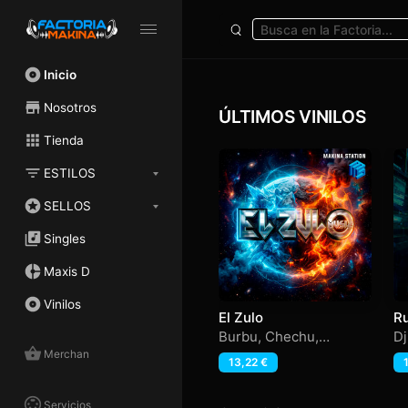
Inicio
Nosotros
ÚLTIMOS VINILOS
Tienda
ESTILOS
SELLOS
Singles
Maxis D
Vinilos
El Zulo
R
U
Burbu
,
Chechu
,
D
Darthacid
,
El Zulo
,
Merchan
13,22
€
Flopy
,
Martin-T
,
Ruboy
,
Santino
Servicios