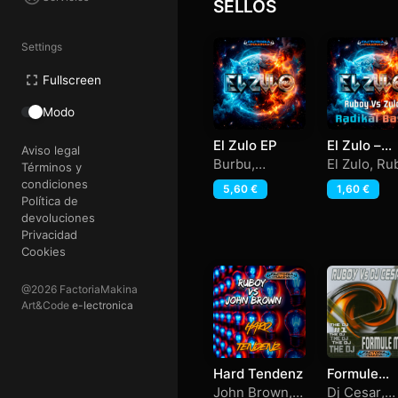
SELLOS
Settings
Fullscreen
Modo
El Zulo EP
El Zulo –
Aviso legal
Ruboy Vs 
Burbu
,
El Zulo
,
Ru
Términos y
– Radikal
Chechu
,
condiciones
5,60
€
1,60
€
Base
Darthacid
,
El
Política de
Zulo
,
Flopy
,
devoluciones
Martin-T
,
Privacidad
Ruboy
,
Cookies
Santino
@2026 FactoriaMakina
Art&Code
e-lectronica
Hard Tendenz
Formule
Makina
John Brown
,
Dj Cesar
,