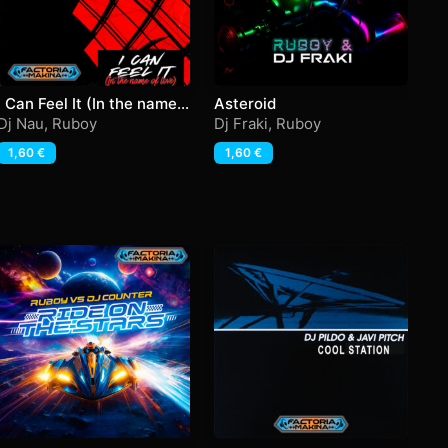
I Can Feel It (In the name
Asteroid
B
of love)
Dj Nau
,
Ruboy
Dj Fraki
,
Ruboy
Dj
1,60
€
1,60
€