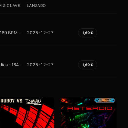
M & CLAVE
LANZADO
Hardtrance · 169 BPM · F# / Gb Minor
2025-12-27
1,60
€
Makina Melódica · 164 BPM · A# / Bb Major
2025-12-27
1,60
€