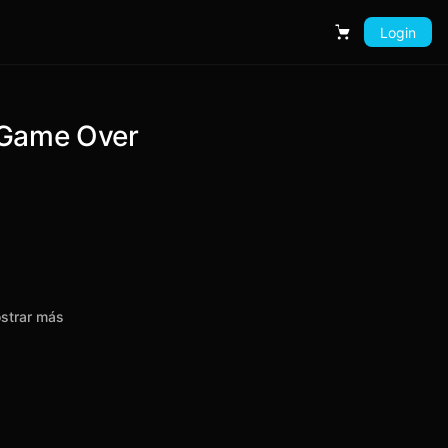
Login
Carrito
– Game Over
strar más