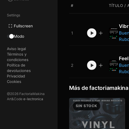
#
TÍTULO / 
Settings
Vibr
Fullscreen
Buen
1
Modo
Rub
Aviso legal
Términos y
Feel
condiciones
Buen
Política de
2
devoluciones
Rub
Privacidad
Cookies
Más de factoriamakina
@2026 FactoriaMakina
Art&Code
e-lectronica