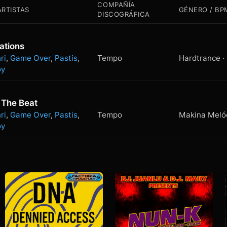
COMPAÑÍA
ARTISTAS
GÉNERO / BP
DISCOGRÁFICA
ations
Tempo
ri
,
Game Over
,
Pastis
,
oy
 The Beat
Tempo
ri
,
Game Over
,
Pastis
,
oy