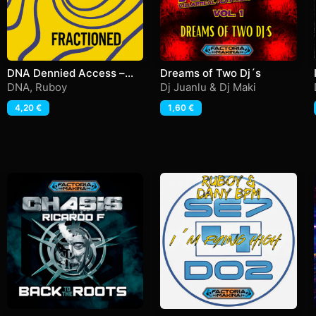
DNA Dennied Access –
Dreams of Two Dj´s
Fractioned
DNA
,
Ruboy
Dj Juanlu & Dj Maki
4,20
€
1,60
€