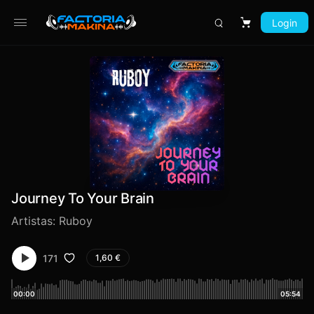
Login
Carrito
Journey To Your Brain
Artistas:
Ruboy
171
1,60
€
00:00
05:54