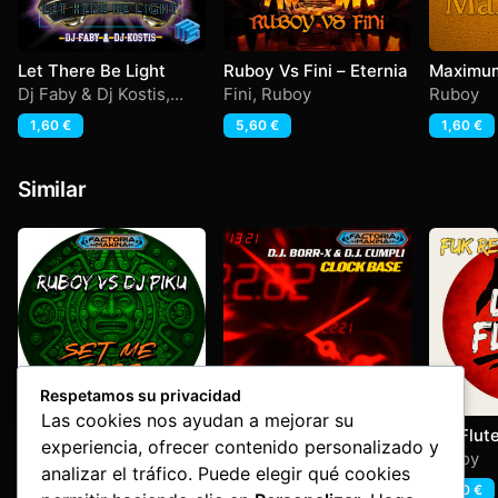
Let There Be Light
Ruboy Vs Fini – Eternia
Maximu
Dj Faby & Dj Kostis
,
Fini
,
Ruboy
Ruboy
Ruboy
1,60
€
5,60
€
1,60
€
Similar
Respetamos su privacidad
Las cookies nos ayudan a mejorar su
Set Me Free
Clock Base
Dis Flut
experiencia, ofrecer contenido personalizado y
Remixs)
Dj Piku
,
Ruboy
Dj Borr-x & Dj Cumpli
Ruboy
analizar el tráfico. Puede elegir qué cookies
1,60
€
1,60
€
1,60
€