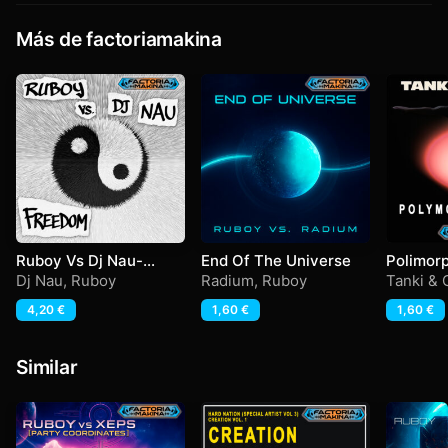
Más de factoriamakina
Ruboy Vs Dj Nau-
End Of The Universe
Polimor
Freedom
Dj Nau
,
Ruboy
Radium
,
Ruboy
Tanki &
4,20
€
1,60
€
1,60
€
Similar