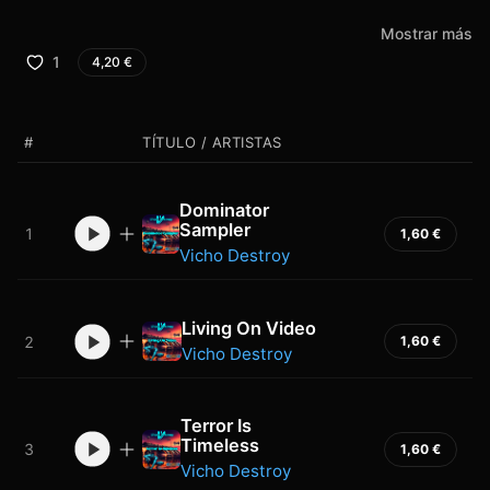
Mostrar más
1
4,20
€
#
TÍTULO / ARTISTAS
Dominator
Sampler
1
1,60
€
Vicho Destroy
Living On Video
2
1,60
€
Vicho Destroy
Terror Is
Timeless
3
1,60
€
Vicho Destroy