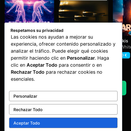
Respetamos su privacidad
Las cookies nos ayudan a mejorar su
Just Can´t Stop
Hard Nation Vol 3 –
Arrakis
experiencia, ofrecer contenido personalizado y
Creation
Ruboy
,
Xeps
Hard Nation Vol 3
Mr. Whit
analizar el tráfico. Puede elegir qué cookies
1,60
€
4,20
€
1,60
€
permitir haciendo clic en
Personalizar
. Haga
clic en
Aceptar Todo
para consentir o en
Rechazar Todo
para rechazar cookies no
Advertisement by Factoria Makina
esenciales.
AQUI UN ADVERT
Personalizar
Rechazar Todo
Aceptar Todo