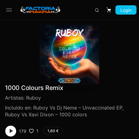
Login
Carrito
1000 Colours Remix
Artistas:
Ruboy
Incluido en:
Ruboy Vs Dj Neme – Unvaccinated EP
,
Ruboy Vs Xavi Dixon – 1000 colors
1
179
1,60
€