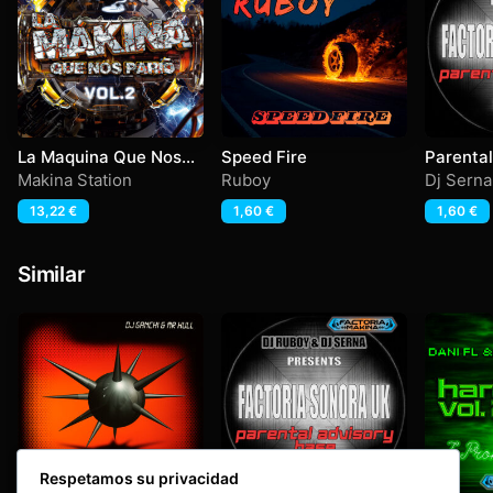
La Maquina Que Nos
Speed Fire
Parental
Parió Vol 2
Base
Makina Station
Ruboy
Dj Serna
13,22
€
1,60
€
1,60
€
Similar
Respetamos su privacidad