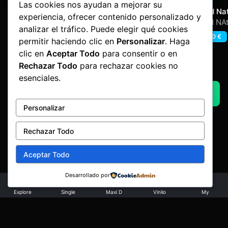
Las cookies nos ayudan a mejorar su
Ganchi´s Hardcore 2
Parental Advisory
Hard Nat
experiencia, ofrecer contenido personalizado y
Base
promise
Dj Ganchi & Mr Hull
Dj Serna
,
Ruboy
Hard NAt
analizar el tráfico. Puede elegir qué cookies
Dani FL 
1,60
€
1,60
€
2,80
€
permitir haciendo clic en
Personalizar
. Haga
Destroy
clic en
Aceptar Todo
para consentir o en
Rechazar Todo
para rechazar cookies no
Advertisement by Factoria Makina
esenciales.
AQUI UN ADVERT
Personalizar
Rechazar Todo
Aceptar Todo
Desarrollado por
Aviso legal
·
Términos y condiciones
·
Política de devoluciones
·
Explore
Single
Maxi D
Vinilo
My
Privacidad
·
Cookies
© Copyright 2026 Factoría Mákina · Art&Code
e-lectronica