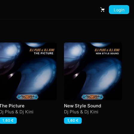
Login
Carrito
The Picture
New Style Sound
Dj Plus & Dj Kini
Dj Plus & Dj Kini
1,60
€
1,60
€