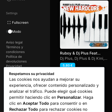
Settings
Fullscreen
Modo
Aviso legal
Términos y
condiciones
Ruboy & Dj Plus Feat
Política de
Isolda – New Harcore 3
Dj Plus
,
Dj Plus & Dj Kini
,
devoluciones
Isolda
,
Ruboy
5,60
€
Privacidad
Cookies
Respetamos su privacidad
Las cookies nos ayudan a mejorar su
@2026 FactoriaMakina
experiencia, ofrecer contenido personalizado y
Art&Code
e-lectronica
analizar el tráfico. Puede elegir qué cookies
permitir haciendo clic en
Personalizar
. Haga
clic en
Aceptar Todo
para consentir o en
Rechazar Todo
para rechazar cookies no