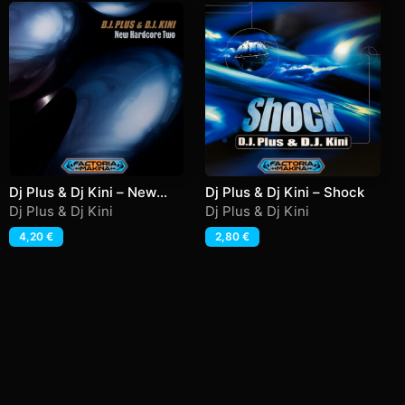
Dj Plus & Dj Kini – New
Dj Plus & Dj Kini – Shock
Hardcore Two
Dj Plus & Dj Kini
Dj Plus & Dj Kini
4,20
€
2,80
€