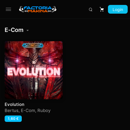
Login
Carrito
E-Com
Evolution
Bertus
,
E-Com
,
Ruboy
1,60
€