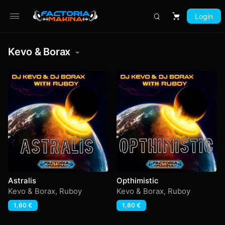
Login
Carrito
Kevo & Borax
Astralis
Opthimistic
Kevo & Borax
,
Ruboy
Kevo & Borax
,
Ruboy
1,60
€
1,60
€