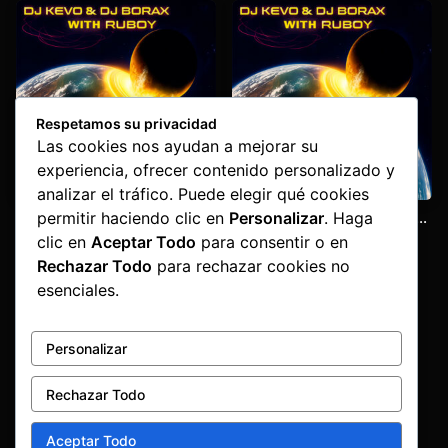
Respetamos su privacidad
Las cookies nos ayudan a mejorar su
experiencia, ofrecer contenido personalizado y
analizar el tráfico. Puede elegir qué cookies
permitir haciendo clic en
Personalizar
. Haga
Overgain Base
Ruboy VS Kevo & Borax –
Astralis
Kevo & Borax
,
Ruboy
Kevo & Borax
,
Ruboy
clic en
Aceptar Todo
para consentir o en
Rechazar Todo
para rechazar cookies no
1,60
€
4,20
€
esenciales.
Personalizar
Rechazar Todo
Aceptar Todo