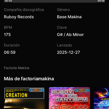
00:00
06:59
Compañía discográfica
Género
Ruboy Records
Base Makina
BPM
Clave
175
G# / Ab Minor
Duración
Lanzado
06:59
2025-12-27
Factoria Makina
Más de factoriamakina