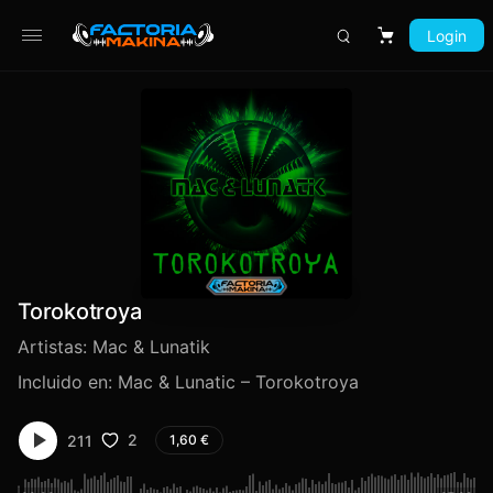
Login
Carrito
Torokotroya
Artistas:
Mac & Lunatik
Incluido en:
Mac & Lunatic – Torokotroya
2
211
1,60
€