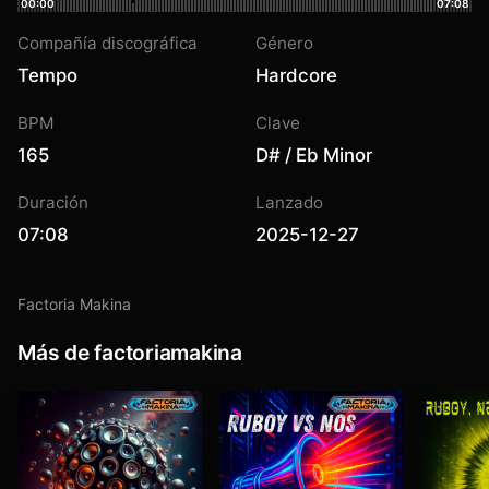
00:00
07:08
Compañía discográfica
Género
Tempo
Hardcore
BPM
Clave
165
D# / Eb Minor
Duración
Lanzado
07:08
2025-12-27
Factoria Makina
Más de factoriamakina