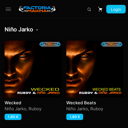
Login
Carrito
Niño Jarko
Wecked
Wecked Beats
Niño Jarko
,
Ruboy
Niño Jarko
,
Ruboy
1,60
€
1,60
€