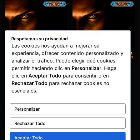
Respetamos su privacidad
Las cookies nos ayudan a mejorar su
experiencia, ofrecer contenido personalizado y
analizar el tráfico. Puede elegir qué cookies
permitir haciendo clic en
Personalizar
. Haga
Time For Remember
Ruboy VS Niño Jarco –
Wecked
Niño Jarko
,
Ruboy
Niño Jarko
,
Ruboy
clic en
Aceptar Todo
para consentir o en
Rechazar Todo
para rechazar cookies no
1,60
€
4,20
€
esenciales.
Personalizar
Rechazar Todo
Aceptar Todo