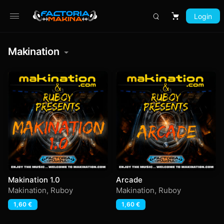
Login
Carrito
Makination
Makination 1.0
Arcade
Makination
,
Ruboy
Makination
,
Ruboy
1,60
€
1,60
€