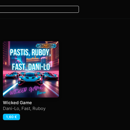
Wicked Game
Dani-Lo
,
Fast
,
Ruboy
1,60
€