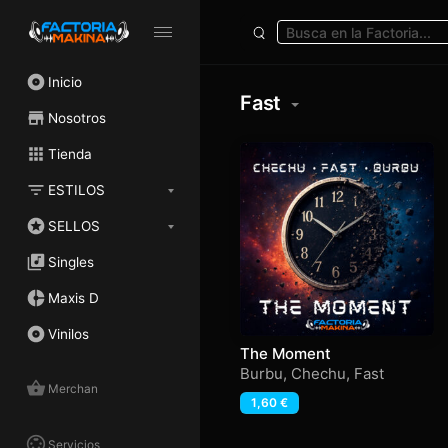
Inicio
Fast
Nosotros
Tienda
ESTILOS
SELLOS
Singles
Maxis D
Vinilos
The Moment
Burbu
,
Chechu
,
Fast
Merchan
1,60
€
Servicios