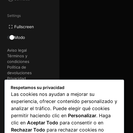
Settings
Fullscreen
Modo
Aviso legal
Términos y
condiciones
Política de
devoluciones
Privacidad
Cookies
Respetamos su privacidad
Las cookies nos ayudan a mejorar su
@2026 FactoriaMakina
experiencia, ofrecer contenido personalizado y
Art&Code
e-lectronica
analizar el tráfico. Puede elegir qué cookies
permitir haciendo clic en
Personalizar
. Haga
clic en
Aceptar Todo
para consentir o en
Rechazar Todo
para rechazar cookies no