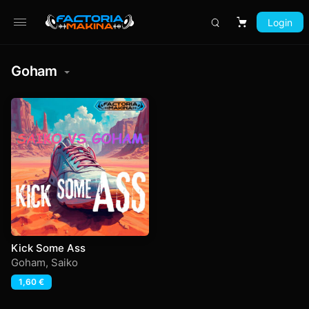
Login
Carrito
Goham
Kick Some Ass
Goham
,
Saiko
1,60
€