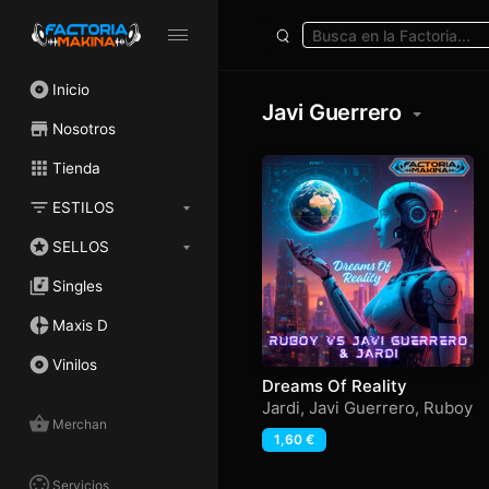
Inicio
Javi Guerrero
Nosotros
Tienda
ESTILOS
SELLOS
Singles
Maxis D
Vinilos
Dreams Of Reality
Jardi
,
Javi Guerrero
,
Ruboy
Merchan
1,60
€
Servicios