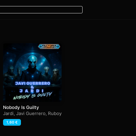
Nobody Is Guilty
Jardi
,
Javi Guerrero
,
Ruboy
1,60
€