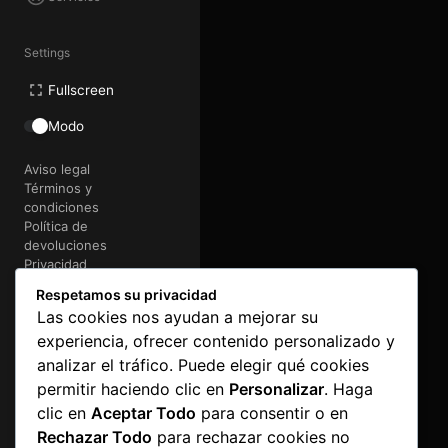
Settings
Fullscreen
Modo
Aviso legal
Términos y
condiciones
Política de
devoluciones
Privacidad
Cookies
Respetamos su privacidad
Las cookies nos ayudan a mejorar su
@2026 FactoriaMakina
experiencia, ofrecer contenido personalizado y
Art&Code
e-lectronica
analizar el tráfico. Puede elegir qué cookies
permitir haciendo clic en
Personalizar
. Haga
clic en
Aceptar Todo
para consentir o en
Rechazar Todo
para rechazar cookies no