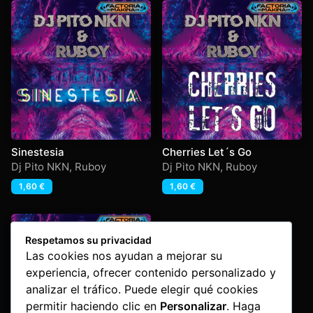
Sinestesia
Cherries Let´s Go
Dj Pito NKN
,
Ruboy
Dj Pito NKN
,
Ruboy
1,60
€
1,60
€
Respetamos su privacidad
Las cookies nos ayudan a mejorar su
experiencia, ofrecer contenido personalizado y
analizar el tráfico. Puede elegir qué cookies
permitir haciendo clic en
Personalizar
. Haga