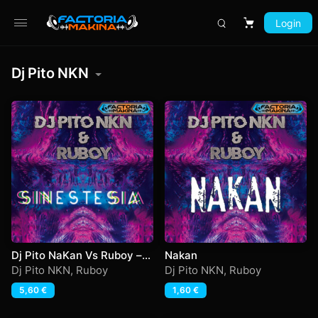
Login
Carrito
Dj Pito NKN
Dj Pito NaKan Vs Ruboy –
Nakan
Synestesia
Dj Pito NKN
,
Ruboy
Dj Pito NKN
,
Ruboy
5,60
€
1,60
€