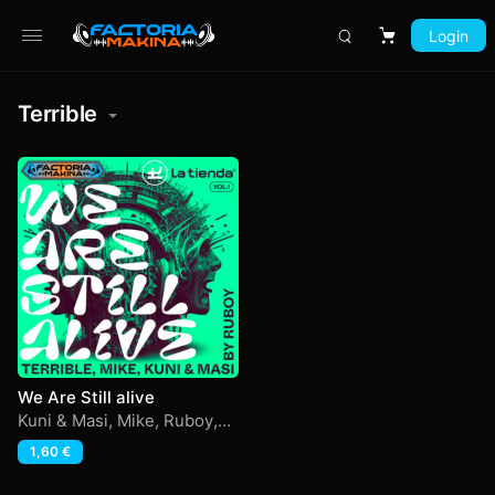
Login
Carrito
Terrible
We Are Still alive
Kuni & Masi
,
Mike
,
Ruboy
,
Terrible
1,60
€