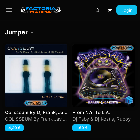
Login
Carrito
Jumper
Colisseum By Dj Frank, Javi
From N.Y. To L.A.
Aznar & Ricardo – Out Of
COLISSEUM By Frank Javi
Dj Faby & Dj Kostis
,
Ruboy
Phone
Aznar & Ricardo
4,20
€
1,60
€