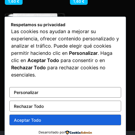
1,60
€
1,60
€
Respetamos su privacidad
Las cookies nos ayudan a mejorar su
experiencia, ofrecer contenido personalizado y
analizar el tráfico. Puede elegir qué cookies
permitir haciendo clic en
Personalizar
. Haga
clic en
Aceptar Todo
para consentir o en
Rechazar Todo
para rechazar cookies no
esenciales.
Dj Javi Aznar – Colisseum
Collection
Javi Aznar
Personalizar
2,80
€
Rechazar Todo
Aceptar Todo
Desarrollado por