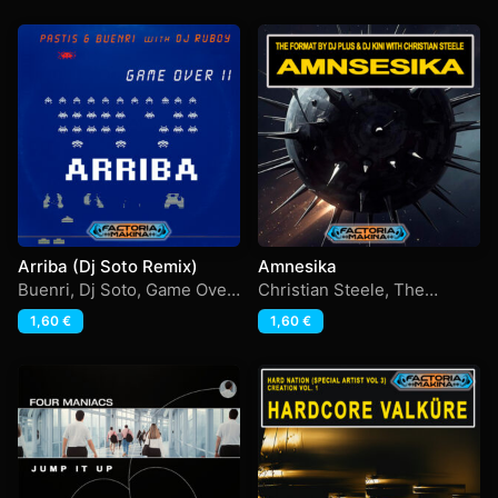
Arriba (Dj Soto Remix)
Amnesika
Buenri
,
Dj Soto
,
Game Over
Christian Steele
,
The
2
,
Pastis
,
Ruboy
Format By Plus& Kini
1,60
€
1,60
€