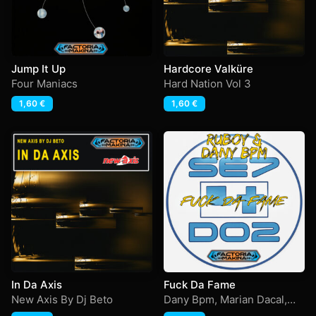
Jump It Up
Hardcore Valküre
Four Maniacs
Hard Nation Vol 3
1,60
€
1,60
€
In Da Axis
Fuck Da Fame
New Axis By Dj Beto
Dany Bpm
,
Marian Dacal
,
Ruboy
,
Set-4-Dos