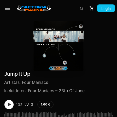
Login
Carrito
Jump It Up
Artistas:
Four Maniacs
Incluido en:
Four Maniacs – 23th Of June
3
132
1,60
€