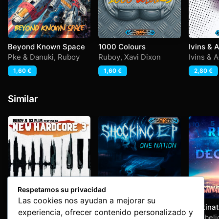
Beyond Known Space
1000 Colours
Ivins & A
Enigmat
Pke & Danuki
,
Ruboy
Ruboy
,
Xavi Dixon
Ivins & A
1,60
€
1,60
€
2,80
€
Similar
Respetamos su privacidad
Las cookies nos ayudan a mejorar su
Ruboy & Dj Plus Feat
One Nation
Destina
experiencia, ofrecer contenido personalizado y
Isolda – New Hardcore
Makina Station
Ruboy
,
Z3D
Decibeli