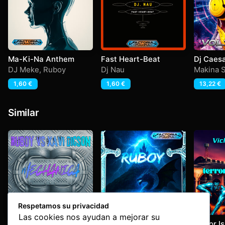
Ma-Ki-Na Anthem
Fast Heart-Beat
Dj Caesa
Start
DJ Meke
,
Ruboy
Dj Nau
Makina S
1,60
€
1,60
€
13,22
€
Similar
Respetamos su privacidad
Las cookies nos ayudan a mejorar su
Mechanica
Lost In Secret Love
Terror I