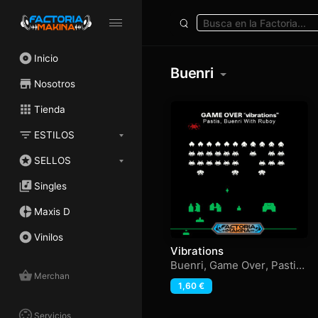
Inicio
Buenri
Nosotros
Tienda
ESTILOS
SELLOS
Singles
Maxis D
Vinilos
Vibrations
Buenri
,
Game Over
,
Pastis
,
Merchan
Ruboy
1,60
€
Servicios