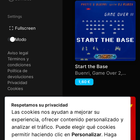
Settings
Fullscreen
Modo
Aviso legal
Términos y
condiciones
Start the Base
Política de
Buenri
,
Game Over 2
,
devoluciones
Pastis
,
Ruboy
1,60
€
Privacidad
Cookies
@2026 FactoriaMakina
Respetamos su privacidad
Art&Code
e-lectronica
Las cookies nos ayudan a mejorar su
experiencia, ofrecer contenido personalizado y
analizar el tráfico. Puede elegir qué cookies
permitir haciendo clic en
Personalizar
. Haga