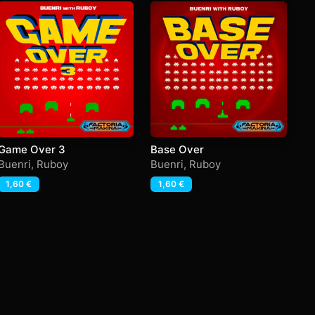
Game Over 3
Base Over
Buenri
,
Ruboy
Buenri
,
Ruboy
1,60
€
1,60
€