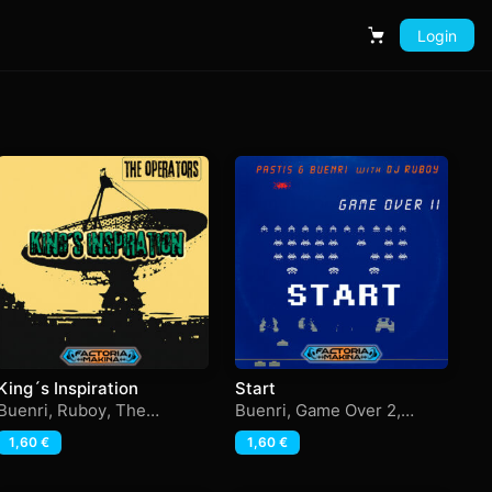
Login
Carrito
King´s Inspiration
Start
Buenri
,
Ruboy
,
The
Buenri
,
Game Over 2
,
Operators
Pastis
,
Ruboy
1,60
€
1,60
€