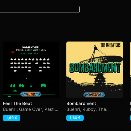
Feel The Beat
Bombardment
Buenri
,
Game Over
,
Pastis
,
Buenri
,
Ruboy
,
The
Ruboy
Operators
1,60
€
1,60
€