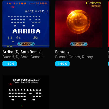
Arriba (Dj Soto Remix)
Fantasy
Buenri
,
Dj Soto
,
Game
Buenri
,
Colors
,
Ruboy
Over 2
,
Pastis
,
Ruboy
1,60
€
1,60
€