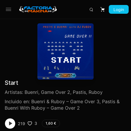
Login
Carrito
Start
Artistas:
Buenri
,
Game Over 2
,
Pastis
,
Ruboy
Incluido en:
Buenri & Ruboy – Game Over 3
,
Pastis &
Buenri With Ruboy – Game Over 2
3
219
1,60
€