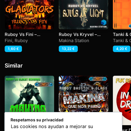
Ruboy Vs Fini –
Ruboy Vs Kryvel –
Tanki & 
Gladiators
Souls Of Light
Soft De
Fini
,
Ruboy
Makina Station
Tanki &
1,60
€
13,22
€
4,20
€
Similar
Respetamos su privacidad
Las cookies nos ayudan a mejorar su
Makina Us2B
Glasstix
In Your