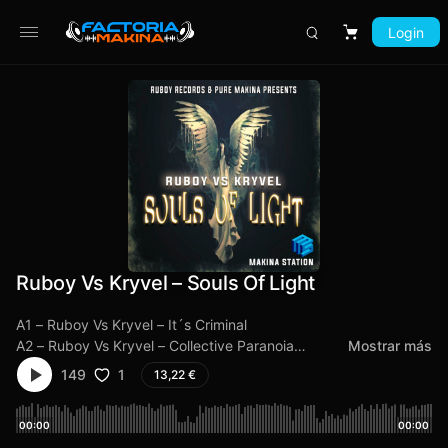
Login
Carrito
Ruboy Vs Kryvel – Souls Of Light
A1 – Ruboy Vs Kryvel – It´s Criminal
A2 – Ruboy Vs Kryvel – Collective Paranoia
Mostrar más
B1 – Ruboy Vs Kryvel – Bullet Base
1
149
13,22
€
B2 – Sami & Q-byk – Sadaku
00:00
00:00