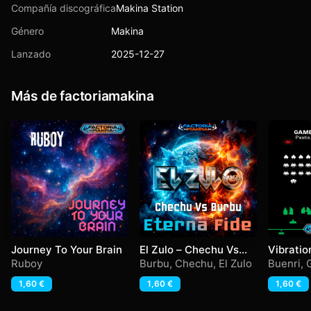
Compañía discográfica
Makina Station
Género
Makina
Lanzado
2025-12-27
Más de factoriamakina
Journey To Your Brain
El Zulo – Chechu Vs
Vibratio
Burbu – Eterna Fide
Ruboy
Burbu
,
Chechu
,
El Zulo
Buenri
,
Pastis
,
R
1,60
€
1,60
€
1,60
€