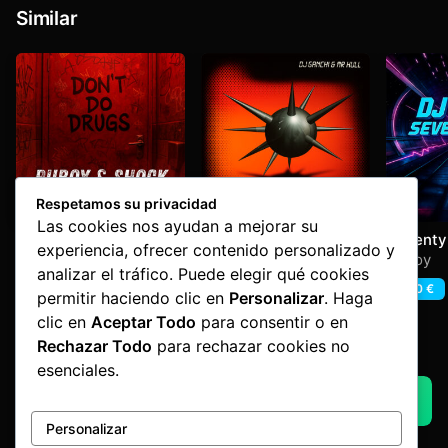
Similar
Respetamos su privacidad
Las cookies nos ayudan a mejorar su
Ruboy – Don´t Do
Ganchi´s Hardcore 2
Seventy
experiencia, ofrecer contenido personalizado y
Drugs
Ruboy
,
Shock
Dj Ganchi & Mr Hull
Ruboy
analizar el tráfico. Puede elegir qué cookies
1,60
€
1,60
€
1,60
€
permitir haciendo clic en
Personalizar
. Haga
clic en
Aceptar Todo
para consentir o en
Rechazar Todo
para rechazar cookies no
Advertisement by Factoria Makina
esenciales.
AQUI UN ADVERT
Personalizar