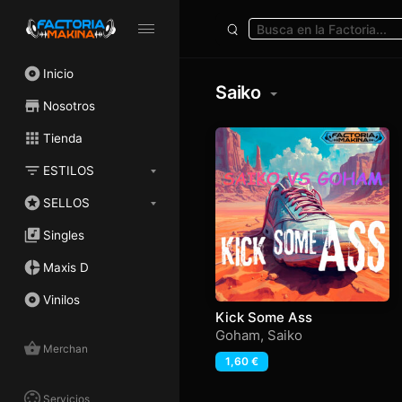
Inicio
Saiko
Nosotros
Tienda
ESTILOS
SELLOS
Singles
Maxis D
Vinilos
Kick Some Ass
Goham
,
Saiko
Merchan
1,60
€
Servicios