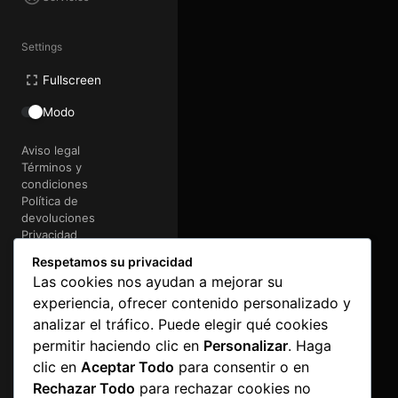
Settings
Fullscreen
Modo
Aviso legal
Términos y
condiciones
Política de
devoluciones
Privacidad
Cookies
Respetamos su privacidad
Las cookies nos ayudan a mejorar su
@2026 FactoriaMakina
experiencia, ofrecer contenido personalizado y
Art&Code
e-lectronica
analizar el tráfico. Puede elegir qué cookies
permitir haciendo clic en
Personalizar
. Haga
clic en
Aceptar Todo
para consentir o en
Rechazar Todo
para rechazar cookies no