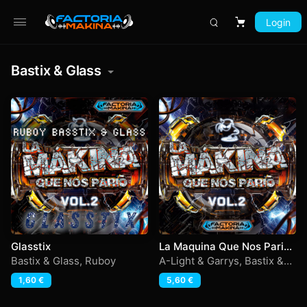
Login
Carrito
Bastix & Glass
Glasstix
La Maquina Que Nos Parió
Vol 2
Bastix & Glass
,
Ruboy
A-Light & Garrys
,
Bastix &
Glass
,
Freddy & Melocko
,
1,60
€
5,60
€
Ruboy