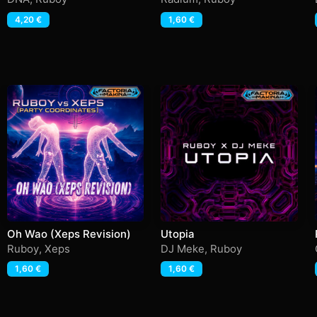
4,20
€
1,60
€
Oh Wao (Xeps Revision)
Utopia
Ruboy
,
Xeps
DJ Meke
,
Ruboy
1,60
€
1,60
€