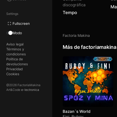
discográfica
Ma
Tempo
Settings
Fullscreen
Modo
Factoria Makina
Aviso legal
Más de factoriamakina
Términos y
condiciones
Política de
devoluciones
Privacidad
Cookies
@2026 FactoriaMakina
Art&Code
e-lectronica
Bazan´s World
Fini
,
Ruboy