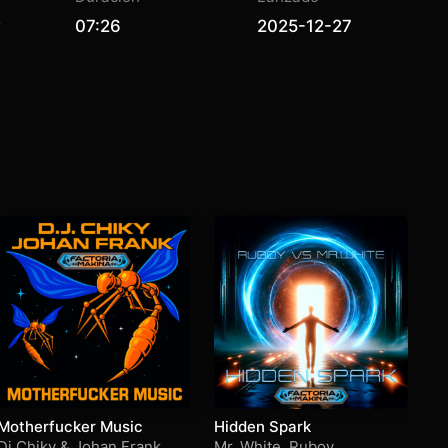
07:26
2025-12-27
Motherfucker Music
Hidden Spark
M
Dj Chiky & Johan Frank
Mr. White
,
Ruboy
Al