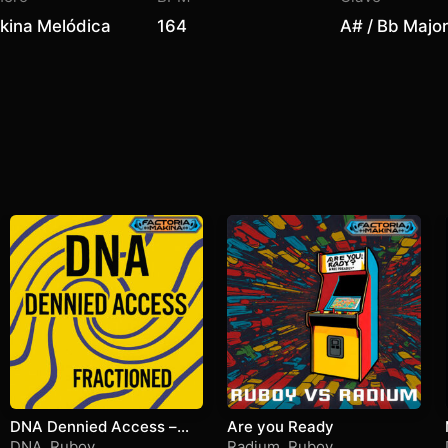
kina Melódica
164
A# / Bb Major
DNA Dennied Access –
Are you Ready
Fractioned
DNA
,
Ruboy
Radium
,
Ruboy