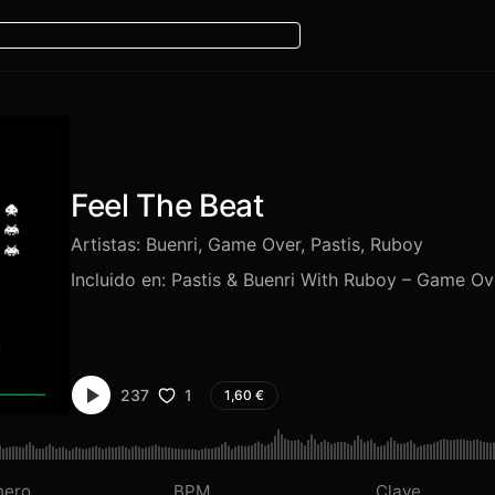
Feel The Beat
Artistas:
Buenri
,
Game Over
,
Pastis
,
Ruboy
Incluido en:
Pastis & Buenri With Ruboy – Game Ov
1
237
1,60
€
nero
BPM
Clave