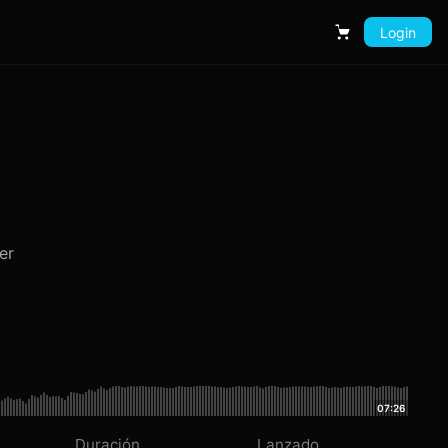
Login
Carrito
er
07:26
Duración
Lanzado