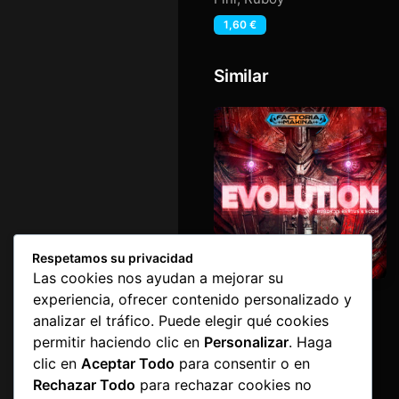
1,60
€
Similar
Respetamos su privacidad
Las cookies nos ayudan a mejorar su
Evolution
experiencia, ofrecer contenido personalizado y
Bertus
,
E-Com
,
Ruboy
analizar el tráfico. Puede elegir qué cookies
1,60
€
permitir haciendo clic en
Personalizar
. Haga
clic en
Aceptar Todo
para consentir o en
Rechazar Todo
para rechazar cookies no