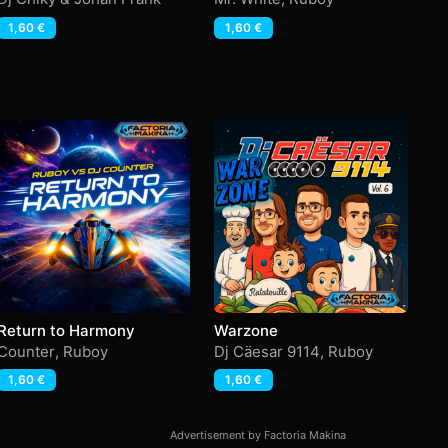
1,60
€
1,60
€
Return to Harmony
Warzone
Te
Counter
,
Ruboy
Dj Cäesar 9114
,
Ruboy
C
Az
1,60
€
1,60
€
Advertisement by Factoria Makina