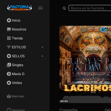
Inicio
Nosotros
Tienda
ESTILOS
SELLOS
Singles
Maxis D
Vinilos
Merchan
00:00
Compañía
Gé
Servicios