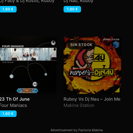
Dj Faby & Dj Kostis
,
Ruboy
Dj Nau
,
Ruboy
Dj
1,60
€
1,60
€
23 Th Of June
Ruboy Vs Dj Nau – Join Me
W
Four Maniacs
Makina Station
Da
1,60
€
Advertisement by Factoria Makina