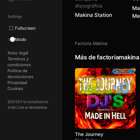
discográfica
Ma
Makina Station
Me
Settings
Fullscreen
Modo
Factoria Makina
Aviso legal
Más de factoriamakina
Términos y
condiciones
Política de
devoluciones
Privacidad
Cookies
@2026 FactoriaMakina
Art&Code
e-lectronica
The Journey