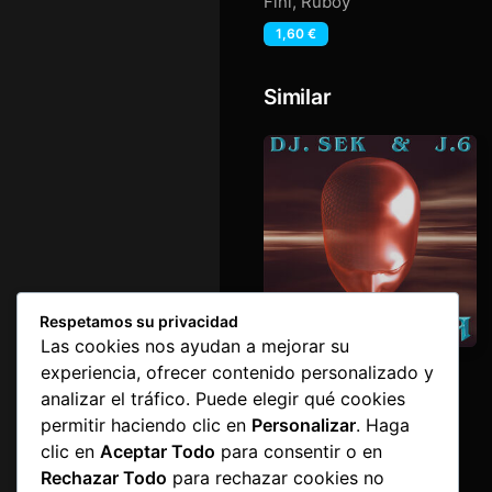
Fini
,
Ruboy
1,60
€
Similar
Respetamos su privacidad
Las cookies nos ayudan a mejorar su
Arnika
experiencia, ofrecer contenido personalizado y
Dj Sek & J.6
analizar el tráfico. Puede elegir qué cookies
1,60
€
permitir haciendo clic en
Personalizar
. Haga
clic en
Aceptar Todo
para consentir o en
Rechazar Todo
para rechazar cookies no