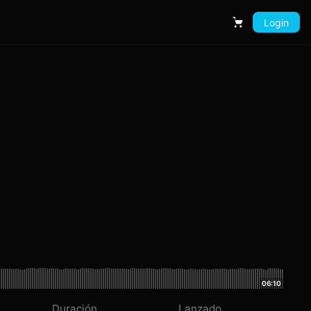
Login
Carrito
06:10
Duración
Lanzado