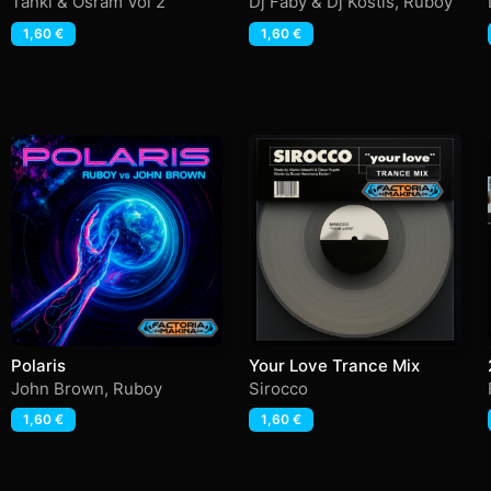
Tanki & Osram Vol 2
Dj Faby & Dj Kostis
,
Ruboy
1,60
€
1,60
€
Polaris
Your Love Trance Mix
John Brown
,
Ruboy
Sirocco
1,60
€
1,60
€