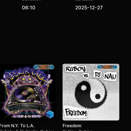
06:10
2025-12-27
From N.Y. To L.A.
Freedom
N