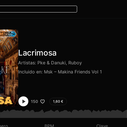
Lacrimosa
Artistas:
Pke & Danuki
,
Ruboy
Incluido en:
Msk – Makina Friends Vol 1
150
1,60
€
nero
BPM
Clave