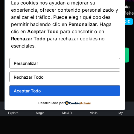
Las cookies nos ayudan a mejorar su
Hacked
Eternally Connected
Utopia
experiencia, ofrecer contenido personalizado y
Radium
,
Ruboy
Radium
,
Ruboy
DJ Meke
analizar el tráfico. Puede elegir qué cookies
1,60
€
1,60
€
1,60
€
permitir haciendo clic en
Personalizar
. Haga
clic en
Aceptar Todo
para consentir o en
Rechazar Todo
para rechazar cookies no
Advertisement by Factoria Makina
esenciales.
AQUI UN ADVERT
Personalizar
Rechazar Todo
Aceptar Todo
Desarrollado por
Aviso legal
·
Términos y condiciones
·
Política de devoluciones
·
Explore
Single
Maxi D
Vinilo
My
Privacidad
·
Cookies
© Copyright 2026 Factoría Mákina · Art&Code
e-lectronica