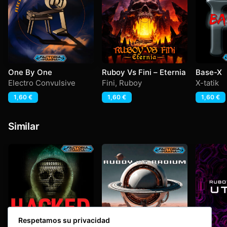
One By One
Ruboy Vs Fini – Eternia
Base-X
Electro Convulsive
Fini
,
Ruboy
X-tatik
1,60
€
1,60
€
1,60
€
Similar
Respetamos su privacidad