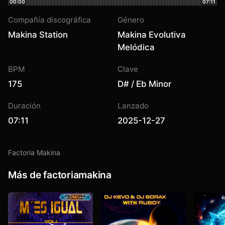
00:00
07:11
Compañía discográfica
Género
Makina Station
Makina Evolutiva
Melódica
BPM
Clave
175
D# / Eb Minor
Duración
Lanzado
07:11
2025-12-27
Factoria Makina
Más de factoriamakina