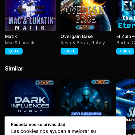
Matik
Overgain Base
El Zulo 
Burbu – 
Mac & Lunatik
Kevo & Borax
,
Ruboy
Burbu
,
C
1,60
€
1,60
€
1,60
€
Similar
Respetamos su privacidad
Las cookies nos ayudan a mejorar su