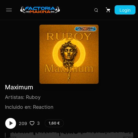
Login
Carrito
Maximum
Artistas:
Ruboy
Incluido en:
Reaction
3
209
1,60
€