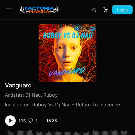
Login
Carrito
Vanguard
Artistas:
Dj Nau
,
Ruboy
Incluido en:
Ruboy Vs Dj Nau – Return To Inocence
1
135
1,60
€