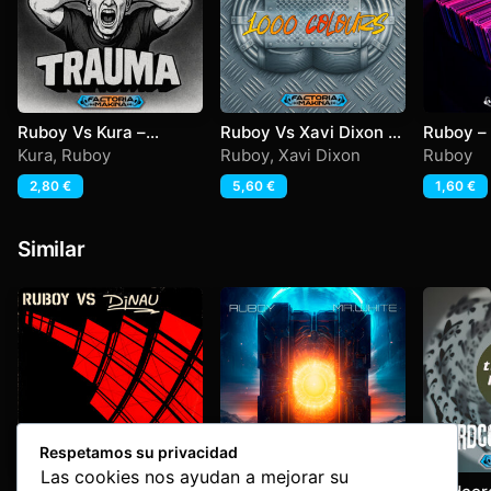
Ruboy Vs Kura –
Ruboy Vs Xavi Dixon –
Ruboy –
Trauma
1000 colors
Kura
,
Ruboy
Ruboy
,
Xavi Dixon
Ruboy
2,80
€
5,60
€
1,60
€
Similar
Respetamos su privacidad
Las cookies nos ayudan a mejorar su