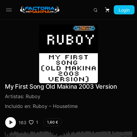
Login
Carrito
My First Song Old Makina 2003 Version
Artistas:
Ruboy
Incluido en:
Ruboy – Housetime
1
163
1,60
€