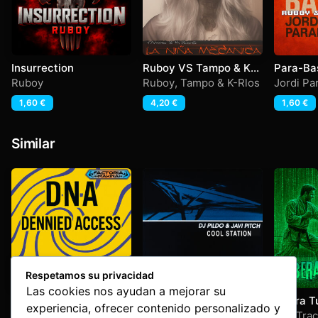
Insurrection
Ruboy VS Tampo & K-
Para-Ba
Rlos – La Niña
Ruboy
Ruboy
,
Tampo & K-Rlos
Jordi Pa
Mecanica
1,60
€
4,20
€
1,60
€
Similar
Respetamos su privacidad
Las cookies nos ayudan a mejorar su
Only Me
Cool Station
Libera T
experiencia, ofrecer contenido personalizado y
Dennied Acces
,
DNA
Dj Pildo & Javi Pitch
Edu Trac