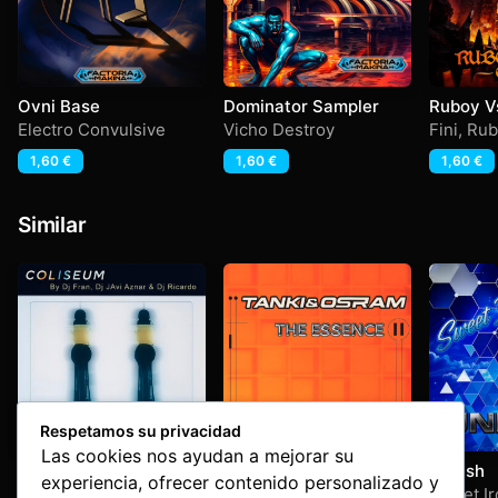
Ovni Base
Dominator Sampler
Ruboy Vs
Electro Convulsive
Vicho Destroy
Fini
,
Rub
1,60
€
1,60
€
1,60
€
Similar
Respetamos su privacidad
Las cookies nos ayudan a mejorar su
Colisseum By Dj Frank,
The Essence
Unlesh
experiencia, ofrecer contenido personalizado y
Javi Aznar & Ricardo –
COLISSEUM By Frank
Tanki & Osram Vol 2
Sweet Ir