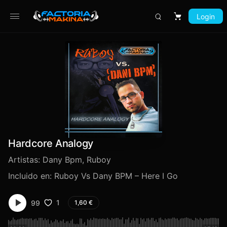
Login
Carrito
Hardcore Analogy
Artistas:
Dany Bpm
,
Ruboy
Incluido en:
Ruboy Vs Dany BPM – Here I Go
1
99
1,60
€