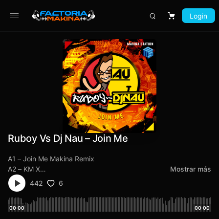
Login
Carrito
Ruboy Vs Dj Nau – Join Me
A1 – Join Me Makina Remix
A2 – KM X
Mostrar más
B1 – Hyperbase 2025
6
442
B2 – DA.Ga. Vs Dj Nau – Energize
00:00
00:00