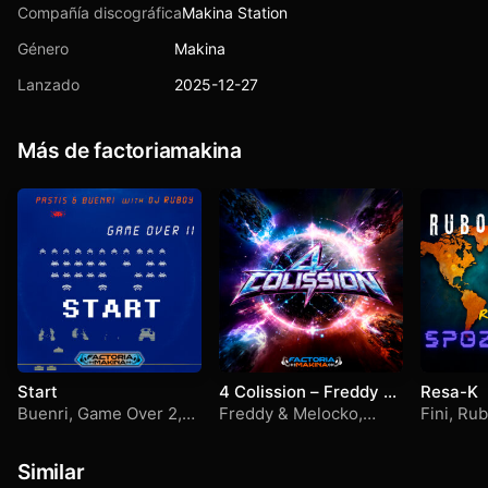
Compañía discográfica
Makina Station
Género
Makina
Lanzado
2025-12-27
Más de factoriamakina
Start
4 Colission – Freddy &
Resa-K
Melocko + Sami & Q-
Buenri
,
Game Over 2
,
Freddy & Melocko
,
Fini
,
Rub
byk
Pastis
,
Ruboy
Sami & Q-byk
Similar