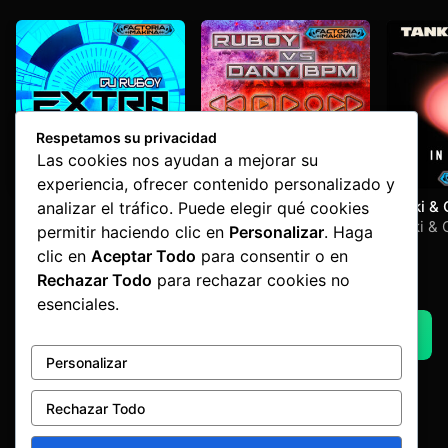
Respetamos su privacidad
Las cookies nos ayudan a mejorar su
experiencia, ofrecer contenido personalizado y
Extra
Take Control
Tanki & 
analizar el tráfico. Puede elegir qué cookies
In Tensi
Ruboy
Dany Bpm
,
Ruboy
Tanki &
permitir haciendo clic en
Personalizar
. Haga
clic en
Aceptar Todo
para consentir o en
Rechazar Todo
para rechazar cookies no
Advertisement by Factoria Makina
esenciales.
AQUI UN ADVERT
Personalizar
Rechazar Todo