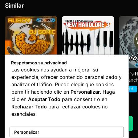
Similar
Respetamos su privacidad
Las cookies nos ayudan a mejorar su
Feel This Groove
New Hardcore 3
Tato´s H
experiencia, ofrecer contenido personalizado y
Dj Sonic
,
Ruboy
Dj Plus
,
Isolda
,
Ruboy
Dj Ganch
analizar el tráfico. Puede elegir qué cookies
1,60
€
1,60
€
1,60
€
permitir haciendo clic en
Personalizar
. Haga
clic en
Aceptar Todo
para consentir o en
Rechazar Todo
para rechazar cookies no
Advertisement by Factoria Makina
esenciales.
AQUI UN ADVERT
Personalizar