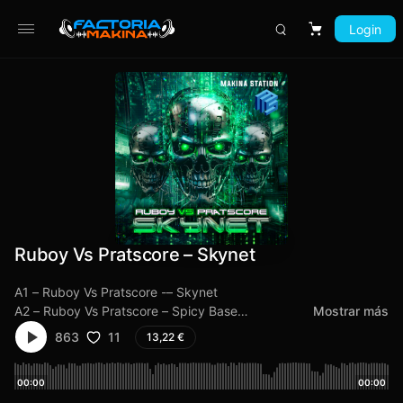
Login
Carrito
Ruboy Vs Pratscore – Skynet
A1 – Ruboy Vs Pratscore -– Skynet
A2 – Ruboy Vs Pratscore – Spicy Base
Mostrar más
B1 – Ruboy Vs Pratscore – The Harder Truth
11
863
13,22
€
B2 – Ruboy – Victory Remix
00:00
00:00