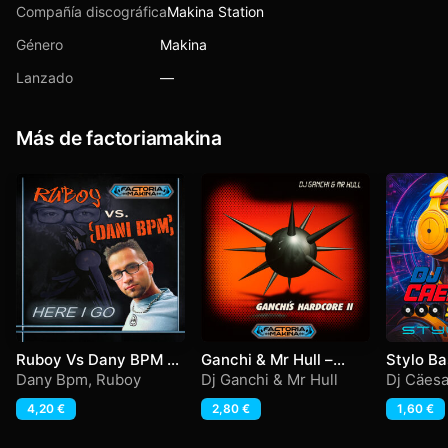
Compañía discográfica
Makina Station
Género
Makina
Lanzado
—
Más de factoriamakina
Ruboy Vs Dany BPM –
Ganchi & Mr Hull –
Stylo Ba
Here I Go
Ganchi’s Hardcore II
Dany Bpm
,
Ruboy
Dj Ganchi & Mr Hull
Dj Cäesa
4,20
€
2,80
€
1,60
€