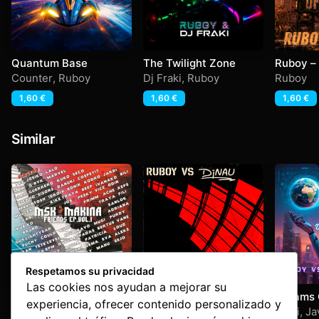
Quantum Base
The Twilight Zone
Ruboy – 
Of The 
Counter
,
Ruboy
Dj Fraki
,
Ruboy
Ruboy
1,60
€
1,60
€
1,60
€
Similar
Respetamos su privacidad
Las cookies nos ayudan a mejorar su
Msk – Makina Friends
Ruboy VS Dj Nau – I
Dreams 
experiencia, ofrecer contenido personalizado y
Vol 1
Can Feel It
Makina Station
Dj Nau
,
Ruboy
Jardi
,
Ja