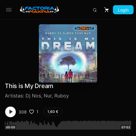
Login
Carrito
This is My Dream
Artistas:
Dj Nos
,
Nur
,
Ruboy
1
308
1,60
€
00:00
07:02