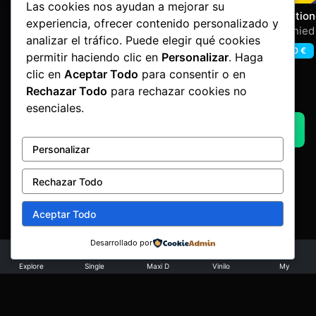
Las cookies nos ayudan a mejorar su
Danita 7.17
Tanki & Osram Vol 1 –
Fractio
experiencia, ofrecer contenido personalizado y
In Tension
Hardtra
Ruboy
,
Sami & Q-byk
Tanki & Osram
Dennied
analizar el tráfico. Puede elegir qué cookies
1,60
€
4,20
€
1,60
€
permitir haciendo clic en
Personalizar
. Haga
clic en
Aceptar Todo
para consentir o en
Rechazar Todo
para rechazar cookies no
Advertisement by Factoria Makina
esenciales.
AQUI UN ADVERT
Personalizar
Rechazar Todo
Aceptar Todo
Desarrollado por
Aviso legal
·
Términos y condiciones
·
Política de devoluciones
·
Explore
Single
Maxi D
Vinilo
My
Privacidad
·
Cookies
© Copyright 2026 Factoría Mákina · Art&Code
e-lectronica