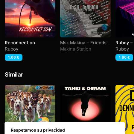
Reconnection
Msk Makina – Friends
Ruboy –
Vol 1
Ruboy
Makina Station
Ruboy
1,60
€
1,60
€
Similar
Respetamos su privacidad