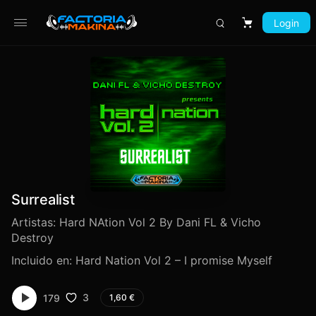
Login
Carrito
Surrealist
Artistas:
Hard NAtion Vol 2 By Dani FL & Vicho
Destroy
Incluido en:
Hard Nation Vol 2 – I promise Myself
3
179
1,60
€