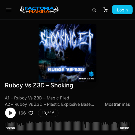
Login
Carrito
Ruboy Vs Z3D – Shoking
A1 – Ruboy Vs Z3D – Magic Filed
A2 – Ruboy Vs Z3D – Plastic Explosive Base
Mostrar más
B1 – Ruboy Vs Z3D – One Nation
166
13,22
€
B2 – Ruboy Vs Aier – Impulsive
00:00
00:00