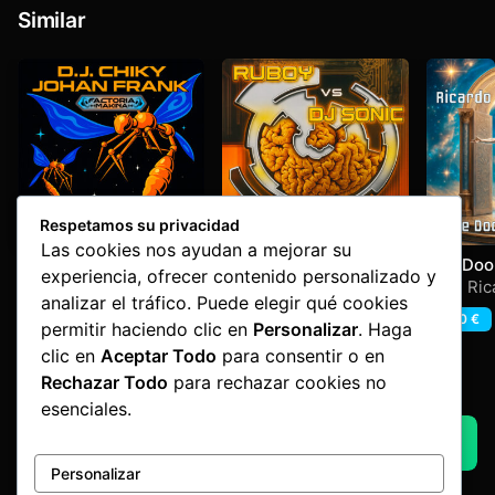
Similar
Respetamos su privacidad
Las cookies nos ayudan a mejorar su
Cosmic Voyage
Ok Boys
The Door
experiencia, ofrecer contenido personalizado y
2k25 Re
Dj Chiky & Johan Frank
Dj Sonic
,
Ruboy
Aier
,
Ric
analizar el tráfico. Puede elegir qué cookies
1,60
€
1,60
€
1,60
€
permitir haciendo clic en
Personalizar
. Haga
clic en
Aceptar Todo
para consentir o en
Rechazar Todo
para rechazar cookies no
Advertisement by Factoria Makina
esenciales.
AQUI UN ADVERT
Personalizar