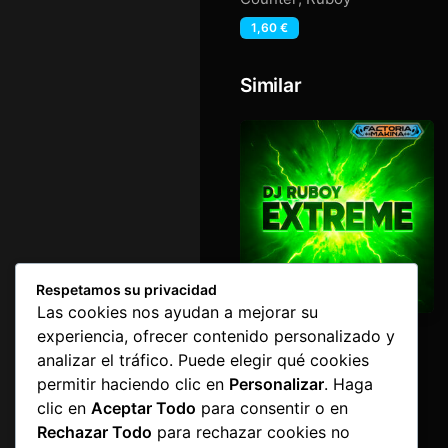
1,60
€
Similar
Respetamos su privacidad
Las cookies nos ayudan a mejorar su
Extreme
experiencia, ofrecer contenido personalizado y
Ruboy
analizar el tráfico. Puede elegir qué cookies
1,60
€
permitir haciendo clic en
Personalizar
. Haga
clic en
Aceptar Todo
para consentir o en
Rechazar Todo
para rechazar cookies no