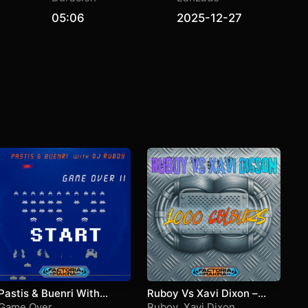
05:06
2025-12-27
Pastis & Buenri With
Ruboy Vs Xavi Dixon –
Ba
Ruboy – Game Over 2
1000 colors
Game Over
Ruboy
,
Xavi Dixon
Ch