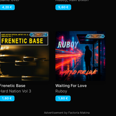
4,20
€
5,60
€
Frenetic Base
Waiting For Love
S
Hard Nation Vol 3
Ruboy
Ma
1,60
€
1,60
€
Advertisement by Factoria Makina