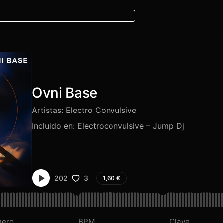
Ovni Base
Artistas:
Electro Convulsive
Incluido en:
Electroconvulsive – Jump Dj
3
202
1,60
€
nero
BPM
Clave