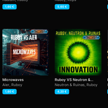
1,60
€
5,60
€
Microwaves
Ruboy VS Neutron &
Ruinas – Innovation
Aier
,
Ruboy
Neutron & Ruinas
,
Ruboy
1,60
€
4,20
€