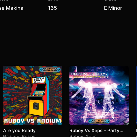
se Makina
165
E Minor
Are you Ready
Ruboy Vs Xeps – Party
Coordinates
Radium
,
Ruboy
Ruboy
,
Xeps