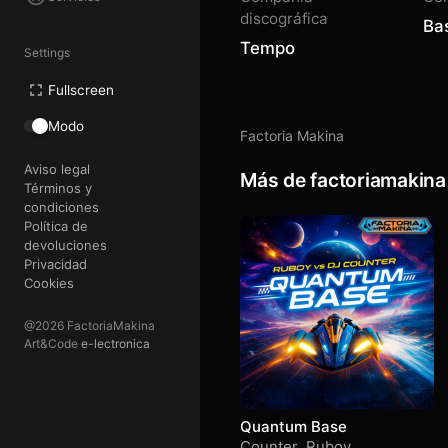
discográfica
Ba
Tempo
Settings
Fullscreen
Modo
Factoria Makina
Aviso legal
Más de factoriamakina
Términos y
condiciones
Política de
devoluciones
Privacidad
Cookies
@2026 FactoriaMakina
Art&Code
e-lectronica
Quantum Base
Counter
,
Ruboy