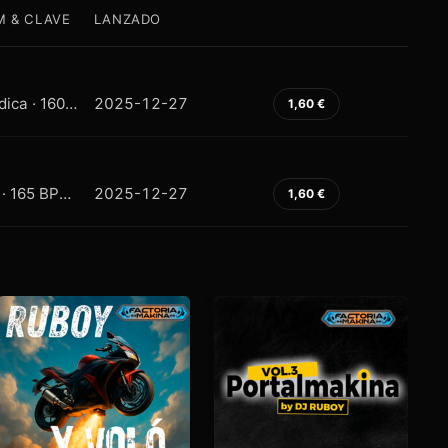
M & CLAVE
LANZADO
Makina Melódica · 160 BPM · E Minor
2025-12-27
1,60
€
Base Makina · 165 BPM · E Minor
2025-12-27
1,60
€