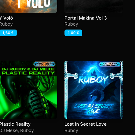
Y Voló
Portal Makina Vol 3
Th
Ruboy
Ruboy
Dj
1,60
€
1,60
€
Plastic Reality
Lost In Secret Love
Ha
DJ Meke
,
Ruboy
Ruboy
Ha