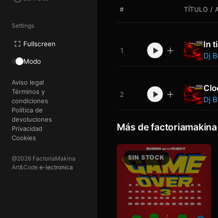
#
TÍTULO / 
Settings
In 
Fullscreen
1
Dj B
Modo
Aviso legal
Clo
Términos y
2
Dj B
condiciones
Política de
devoluciones
Más de factoriamakina
Privacidad
Cookies
@2026 FactoriaMakina
Art&Code
e-lectronica