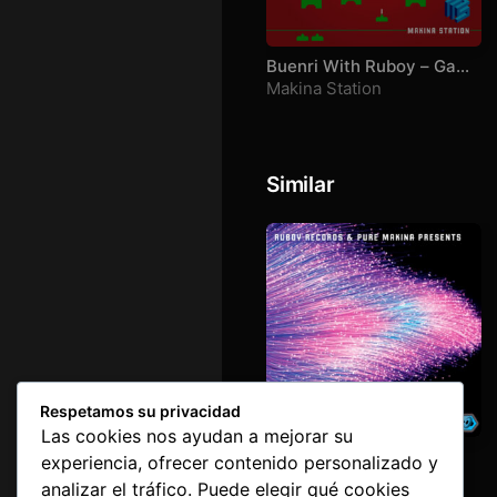
Buenri With Ruboy – Game
Over 3
Makina Station
Similar
Respetamos su privacidad
Las cookies nos ayudan a mejorar su
Reconnected Vol 2
experiencia, ofrecer contenido personalizado y
Makina Station
analizar el tráfico. Puede elegir qué cookies