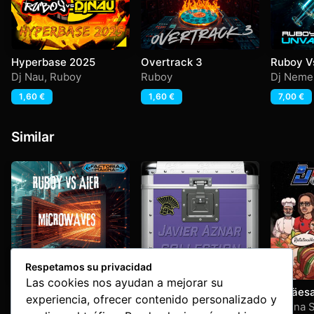
Hyperbase 2025
Overtrack 3
Ruboy V
Unvacci
Dj Nau
,
Ruboy
Ruboy
Dj Neme
1,60
€
1,60
€
7,00
€
Similar
Respetamos su privacidad
Las cookies nos ayudan a mejorar su
Microwaves
Dj Javi Aznar –
Dj Cäesa
experiencia, ofrecer contenido personalizado y
Colisseum Collection
Ratatoui
Aier
,
Ruboy
Javi Aznar
Makina S