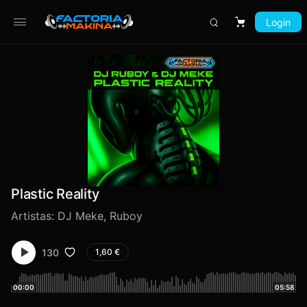
Login
Carrito
Plastic Reality
Artistas:
DJ Meke
,
Ruboy
130
1,60
€
00:00
05:58