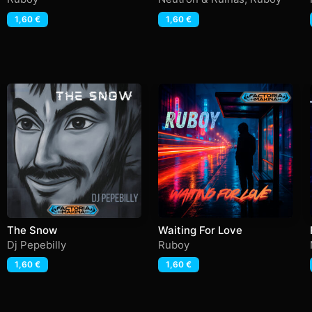
1,60
€
1,60
€
The Snow
Waiting For Love
Dj Pepebilly
Ruboy
1,60
€
1,60
€