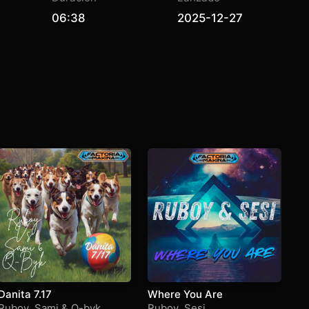
06:38
2025-12-27
Danita 7.17
Where You Are
Ma
Ma
Ruboy
,
Sami & Q-byk
Ruboy
,
Sesi
Da