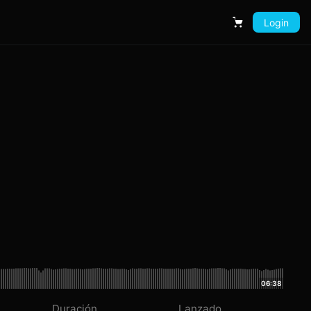
Login
Carrito
06:38
Duración
Lanzado