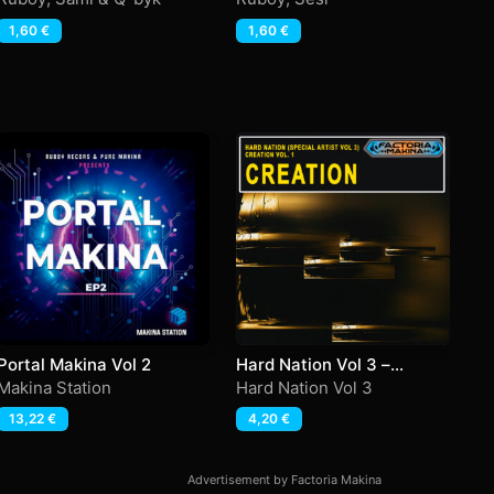
Ma
1,60
€
1,60
€
Portal Makina Vol 2
Hard Nation Vol 3 –
W
Creation
Makina Station
Hard Nation Vol 3
Dj
13,22
€
4,20
€
Advertisement by Factoria Makina