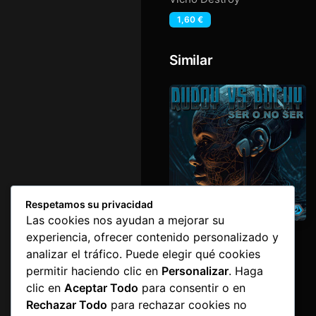
1,60
€
Similar
Respetamos su privacidad
Las cookies nos ayudan a mejorar su
Ser o no Ser
experiencia, ofrecer contenido personalizado y
Puchy
,
Ruboy
analizar el tráfico. Puede elegir qué cookies
1,60
€
permitir haciendo clic en
Personalizar
. Haga
clic en
Aceptar Todo
para consentir o en
Rechazar Todo
para rechazar cookies no