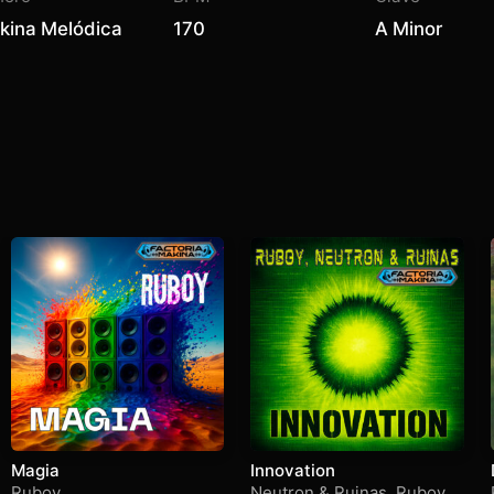
kina Melódica
170
A Minor
Magia
Innovation
Ruboy
Neutron & Ruinas
,
Ruboy