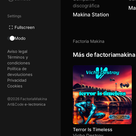
discográfica
Ma
Makina Station
Settings
Fullscreen
Modo
Factoria Makina
Aviso legal
Más de factoriamakina
Términos y
condiciones
Política de
devoluciones
Privacidad
Cookies
@2026 FactoriaMakina
Art&Code
e-lectronica
Terror Is Timeless
Vicho Destroy