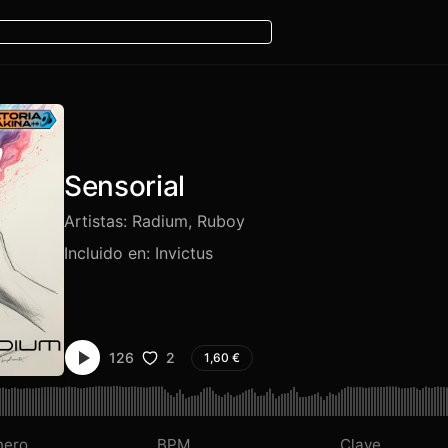
Sensorial
Artistas:
Radium
,
Ruboy
Incluido en:
Invictus
2
126
1,60
€
nero
BPM
Clave