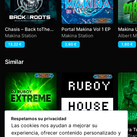
Chasis – Back toThe
Portal Makina Vol 1 EP
Makina 
Roots
Makina Station
Makina Station
Albert M
13,22
€
2,80
€
1,60
€
Similar
Respetamos su privacidad
Las cookies nos ayudan a mejorar su
Extreme
Ruboy – Housetime
Libera T
experiencia, ofrecer contenido personalizado y
Ruboy
Ruboy
Edu Trac