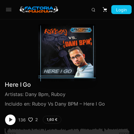
Login
Carrito
Here I Go
Artistas:
Dany Bpm
,
Ruboy
Incluido en:
Ruboy Vs Dany BPM – Here I Go
2
136
1,60
€