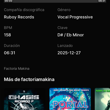
00:00
06:31
Compañía discográfica
Género
Ruboy Records
Vocal Progressive
BPM
Clave
158
D# / Eb Minor
Duración
Lanzado
06:31
2025-12-27
Factoria Makina
Más de factoriamakina