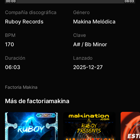
00:00
06:03
Compañía discográfica
Género
Ruboy Records
Makina Melódica
BPM
Clave
170
A# / Bb Minor
Duración
Lanzado
06:03
2025-12-27
Factoria Makina
Más de factoriamakina