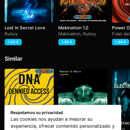
Lost In Secret Love
Makination 1.0
Power O
Ruboy
Makination
,
Ruboy
Fidel de
1,60
€
1,60
€
1,60
€
Similar
Respetamos su privacidad
Las cookies nos ayudan a mejorar su
Only Me
Cyanide
Electroc
experiencia, ofrecer contenido personalizado y
Soul’s C
Dennied Acces
,
DNA
Kaiser & Kura
Ruboy