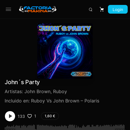
Login
Carrito
John´s Party
Artistas:
John Brown
,
Ruboy
Incluido en:
Ruboy Vs John Brown – Polaris
1
133
1,60
€