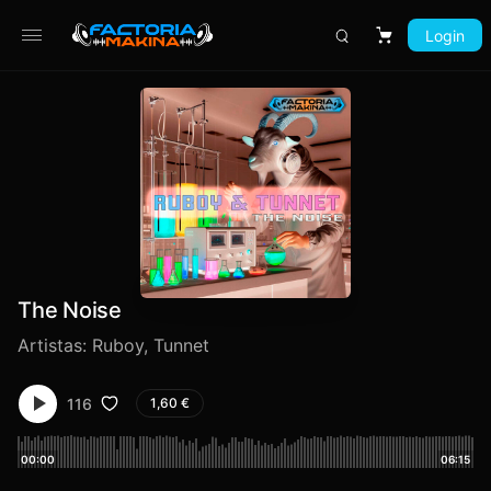
Login
Carrito
The Noise
Artistas:
Ruboy
,
Tunnet
116
1,60
€
00:00
06:15