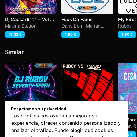
Dj Caesar9114 – Vol 7
Fuck Da Fame
My First
Start
Makina 
Makina Station
Dany Bpm
,
Marian
Ruboy
Dacal
,
Ruboy
,
Set-4-
13,22
€
1,60
€
1,60
€
Dos
Similar
Respetamos su privacidad
Las cookies nos ayudan a mejorar su
Seventy Seven
I Can Feel It (In the
No More
experiencia, ofrecer contenido personalizado y
name of love)
Ruboy
Dj Nau
,
Ruboy
Cesar
,
R
analizar el tráfico. Puede elegir qué cookies
1,60
€
1,60
€
1,60
€