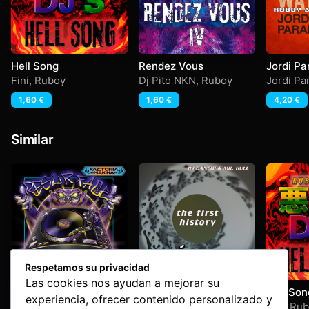
Hell Song
Rendez Vous
Jordi Par
Broken 
Fini
,
Ruboy
Dj Pito NKN
,
Ruboy
Jordi Pa
1,60
€
1,60
€
4,20
€
Similar
Respetamos su privacidad
Las cookies nos ayudan a mejorar su
Dj Faby & Dj Kostis –
Tato´s History
Hell Son
experiencia, ofrecer contenido personalizado y
Resurface
Dj Faby & Dj Kostis
Dj Ganchi & Mr Hull
Fini
,
Rub