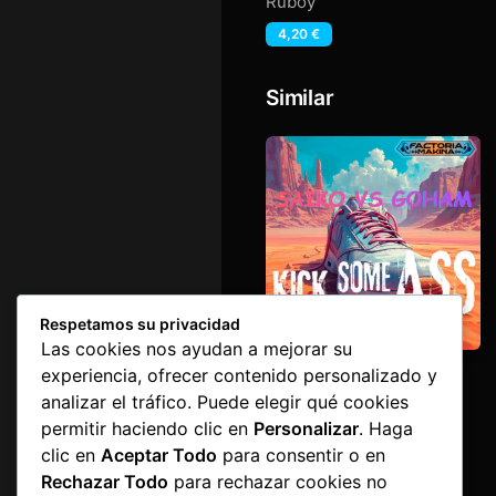
Emotional Saturation
Ruboy
4,20
€
Similar
Respetamos su privacidad
Las cookies nos ayudan a mejorar su
Kick Some Ass
experiencia, ofrecer contenido personalizado y
Goham
,
Saiko
analizar el tráfico. Puede elegir qué cookies
1,60
€
permitir haciendo clic en
Personalizar
. Haga
clic en
Aceptar Todo
para consentir o en
Rechazar Todo
para rechazar cookies no