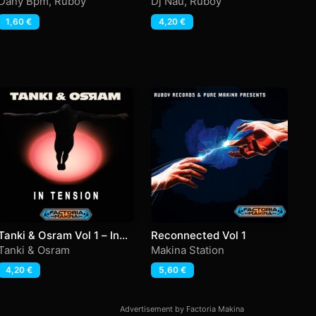
Freedom
Dany Bpm
,
Ruboy
Dj Nau
,
Ruboy
Dj
1,60
€
4,20
€
Tanki & Osram Vol 1 – In
Reconnected Vol 1
Ele
Tension
C
Tanki & Osram
Makina Station
R
4,20
€
5,60
€
Advertisement by Factoria Makina