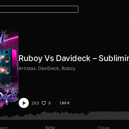
Ruboy Vs Davideck – Sublimi
Artistas:
DaviDeck
,
Ruboy
8
263
1,60
€
nero
BPM
Clave