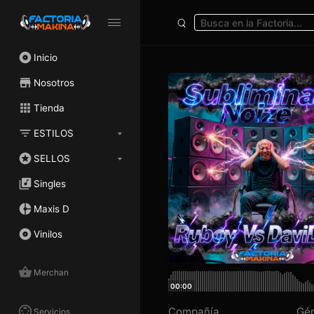
Inicio
Nosotros
Tienda
ESTILOS
SELLOS
Singles
Maxis D
Vinilos
Merchan
00:00
Compañía
Gé
Servicios