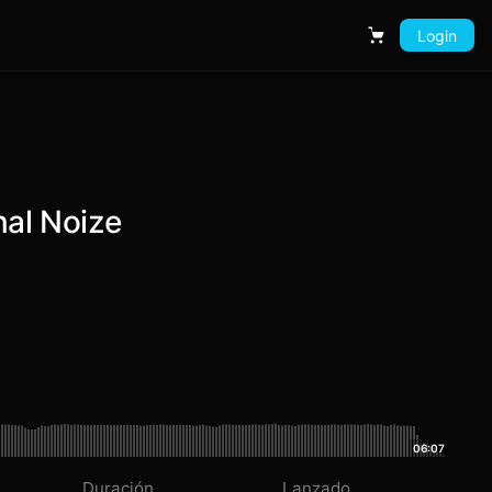
Login
Carrito
nal Noize
06:07
Duración
Lanzado