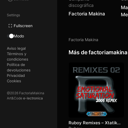
discográfica
Ma
Factoria Makina
Me
Settings
Fullscreen
Modo
Factoria Makina
Aviso legal
Más de factoriamakina
Términos y
condiciones
Política de
devoluciones
Privacidad
Cookies
@2026 FactoriaMakina
Art&Code
e-lectronica
Ruboy Remixes – Xtatik