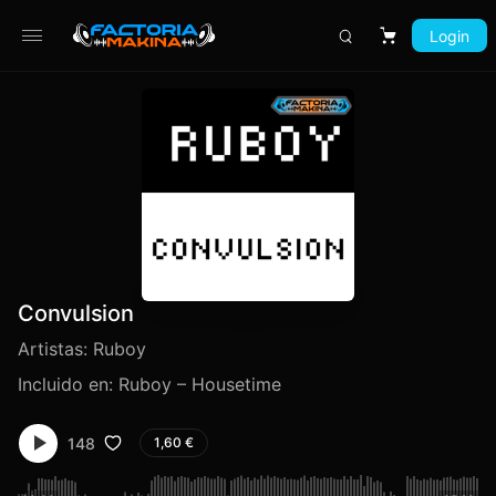
Login
Carrito
Convulsion
Artistas:
Ruboy
Incluido en:
Ruboy – Housetime
148
1,60
€