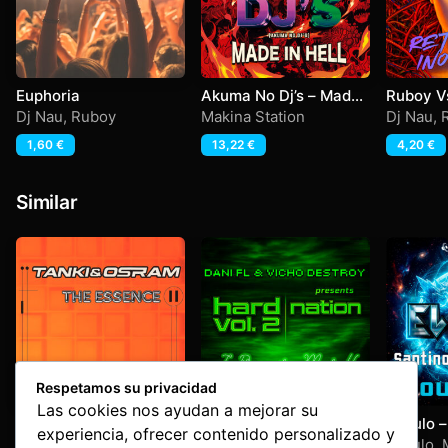
Euphoria
Akuma No Dj’s – Made
Ruboy Vs
In Hell
Return 
Dj Nau
,
Ruboy
Makina Station
Dj Nau
,
1,60
€
13,22
€
4,20
€
Similar
Respetamos su privacidad
Las cookies nos ayudan a mejorar su
The Essence
Hard Nation Vol 2 – I
El Zulo 
experiencia, ofrecer contenido personalizado y
promise Myself
Martin-T
Tanki & Osram Vol 2
Hard NAtion Vol 2 By
El Zulo
,