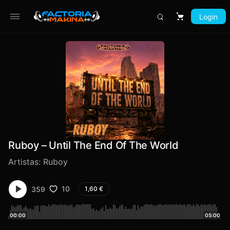
Login
Carrito
Ruboy – Until The End Of The World
Artistas:
Ruboy
10
359
1,60
€
00:00
05:00