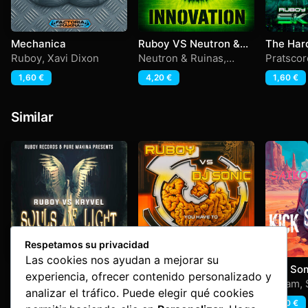
Mechanica
Ruboy VS Neutron &
The Har
Ruinas – Innovation
Ruboy
,
Xavi Dixon
Neutron & Ruinas
,
Pratscor
Ruboy
1,60
€
4,20
€
1,60
€
Similar
Respetamos su privacidad
Las cookies nos ayudan a mejorar su
Ruboy Vs Kryvel –
Ruboy Vs Dj Sonic –
Kick So
experiencia, ofrecer contenido personalizado y
Souls Of Light
You Have To Change
Makina Station
Dj Sonic
,
Ruboy
Goham
,
analizar el tráfico. Puede elegir qué cookies
Your Mind
13,22
€
4,20
€
1,60
€